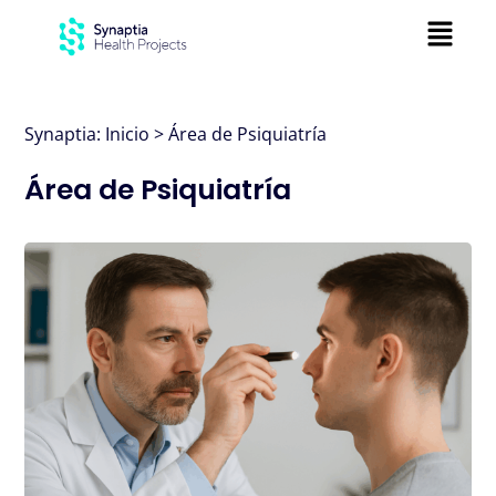
Ir
Menú
al
contenido
Synaptia: Inicio
>
Área de Psiquiatría
Área de Psiquiatría