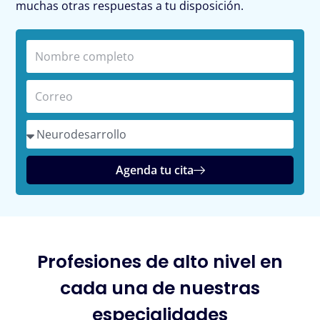
muchas otras respuestas a tu disposición.
N
o
m
C
b
o
r
r
S
e
r
e
c
e
l
Agenda tu cita
o
o
e
m
c
p
c
l
i
e
o
Profesiones de alto nivel en
t
n
o
cada una de nuestras
a
u
especialidades