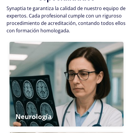
n
Synaptia te garantiza la calidad de nuestro equipo de
s
expertos. Cada profesional cumple con un riguroso
e
procedimiento de acreditación, contando todos ellos
r
con formación homologada.
v
i
c
i
o
Haz clic aquí
Neurología